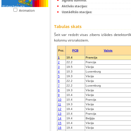
Signālu summa:
Aktīvās stacijas:
Animation
Uzstādītās stacijas:
Tabulas skats
Šeit var redzēt visas zibens izlādes detektortī
kolonnu virsrakstiem.
Poz.
PCB
Valsts
1
10.4
Francija
2
22.2
Francija
3
19.5
Vācija
4
10.3
Luxemburg
5
19.3
Vācija
6
22.2
Vācija
7
22.2
Luxemburg
8
19.3
Vācija
9
10.4
Vācija
10
10.4
Francija
11
19.3
Vācija
12
19.4
Vācija
13
10.4
Francija
14
19.4
Beļģija
15
10.4
Vācija
16
19.4
Vācija