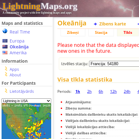
Lightning
Maps.org
A community project with free lightning maps and apps
Okeānija
Maps and statistics
Zibens karte
Real Time
Zibeņi
Stacija
Tīkls
Europa
Please note that the data displaye
Okeānija
new ones in the future.
Amerika
Information
Izvēlies staciju:
Apps
About
Visa tīkla statistika
For Participants
Lietotājvārds
Periods:
1h
2h
6h
12h
24h
Atjauninājums:
Zibeņu summa:
Maksimālais dalībnieku skaits lokalizācijai:
Vidējais dalībnieku skaits lokalizācijai:
Vidējā lokalizācijas attiecība:
Vidējā dalības attiecība: