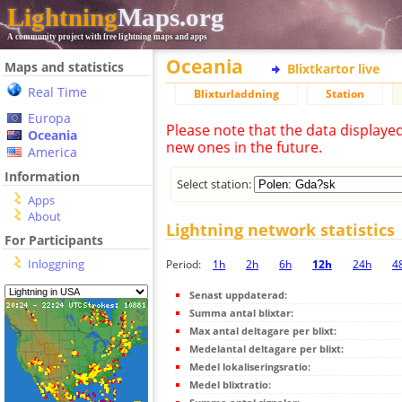
Lightning
Maps.org
A community project with free lightning maps and apps
Oceania
Maps and statistics
Blixtkartor live
Real Time
Blixturladdning
Station
Europa
Please note that the data displaye
Oceania
new ones in the future.
America
Information
Select station:
Apps
About
Lightning network statistics
For Participants
Inloggning
Period:
1h
2h
6h
12h
24h
4
Senast uppdaterad:
Summa antal blixtar:
Max antal deltagare per blixt:
Medelantal deltagare per blixt:
Medel lokaliseringsratio:
Medel blixtratio: