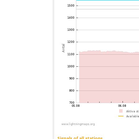
73
22.2
Polen
74
19.5
Polen
75
19.3
Sverige
76
10.4
Polen
77
19.5
Polen
78
10.4
Tyskland
79
6.8
Lettland
80
6.6
Tyskland
81
19.3
Polen
82
6.3
Tyskland
83
19.1
Sverige
84
19.5
Polen
85
19.5
Lettland
86
10.3
Tjeckien
87
19.5
Sverige
88
19.5
Polen
89
10.4
Tyskland
90
19.3
Tyskland
91
19.5
Sverige
92
19.5
Sverige
93
10.4
Tjeckien
94
10.4
Polen
95
Tyskland
96
6.7
Tyskland
97
19.4
Tjeckien
98
10.3
Tyskland
99
19.3
Tyskland
100
10.4
Polen
Signals of all stations