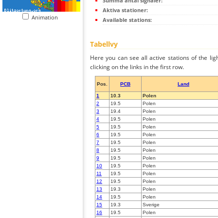
Summa antal signaler:
Aktiva stationer:
Animation
Available stations:
Tabellvy
Here you can see all active stations of the li
clicking on the links in the first row.
Pos.
PCB
Land
1
10.3
Polen
2
19.5
Polen
3
19.4
Polen
4
19.5
Polen
5
19.5
Polen
6
19.5
Polen
7
19.5
Polen
8
19.5
Polen
9
19.5
Polen
10
19.5
Polen
11
19.5
Polen
12
19.5
Polen
13
19.3
Polen
14
19.5
Polen
15
19.3
Sverige
16
19.5
Polen