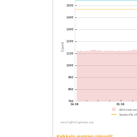
72
10.4
Ruotsi
73
22.2
Puola
74
19.3
Suomi
75
6.8
Suomi
76
10.4
Ruotsi
77
19.5
Puola
78
19.5
Ruotsi
79
19.1
Puola
80
10.4
Suomi
81
10.3
Puola
82
19.3
Ruotsi
83
19.5
Ruotsi
84
10.4
Ruotsi
85
22.2
Ruotsi
86
19.1
Ruotsi
87
19.5
?
88
10.4
Suomi
89
19.5
Puola
90
19.5
Puola
91
10.4
Ruotsi
92
10.4
Puola
93
10.4
Puola
94
19.5
Suomi
95
19.5
Unkari
96
6.6
Suomi
97
19.5
Unkari
98
19.5
Ruotsi
99
22.2
Ruotsi
Kaikkein asemien signaalit