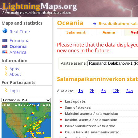
Lightning
Maps.org
A community project with free lightning maps and apps
Oceania
Maps and statistics
Reaaliaikainen sa
Real Time
Salamointi
Asema
Ver
Eurooppa
Please note that the data displaye
Oceania
new ones in the future.
America
Information
Valitse asema:
Apps
About
Salamapaikanninverkon stati
For Participants
Login
Aikajakso:
1h
2h
6h
12h
24h
Last update:
Sum of strokes:
Maksimi asemia / salamanisku:
Keskim. asemia / salamanisku:
Paikannussuhteen keskiarvo:
Osuus kaikista salamaniskuista: