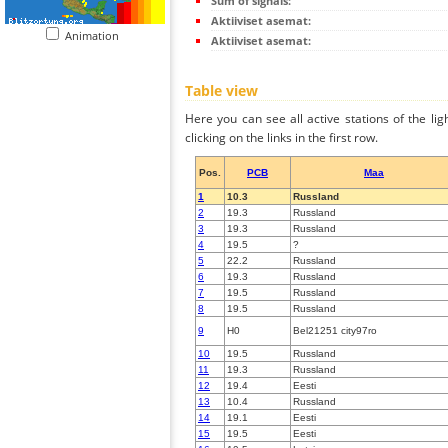
Sum of signals:
Aktiiviset asemat:
Animation
Aktiiviset asemat:
Table view
Here you can see all active stations of the li
clicking on the links in the first row.
Pos.
PCB
Maa
1
10.3
Russland
2
19.3
Russland
3
19.3
Russland
4
19.5
?
5
22.2
Russland
6
19.3
Russland
7
19.5
Russland
8
19.5
Russland
9
H0
Bel21251 city97ro
10
19.5
Russland
11
19.3
Russland
12
19.4
Eesti
13
10.4
Russland
14
19.1
Eesti
15
19.5
Eesti