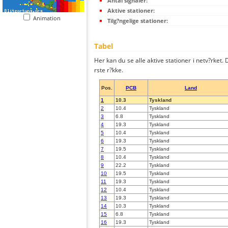
Antal signaler:
Aktive stationer:
Animation
Tilg?ngelige stationer:
Tabel
Her kan du se alle aktive stationer i netv?rket. D
rste r?kke.
Pos.
PCB
Land
1
10.3
Tyskland
2
10.4
Tyskland
3
6.8
Tyskland
4
19.3
Tyskland
5
10.4
Tyskland
6
19.3
Tyskland
7
19.5
Tyskland
8
10.4
Tyskland
9
22.2
Tyskland
10
19.5
Tyskland
11
19.3
Tyskland
12
10.4
Tyskland
13
19.3
Tyskland
14
10.3
Tyskland
15
6.8
Tyskland
16
19.3
Tyskland