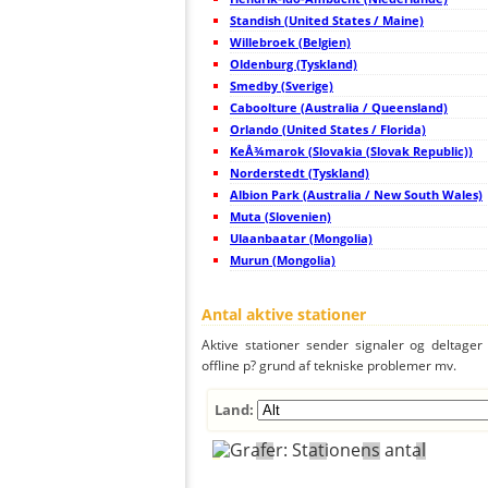
45
22.2
Tyskland
Standish (United States / Maine)
46
10.4
Tyskland
47
Willebroek (Belgien)
10.4
Tyskland
48
10.3
Tyskland
Oldenburg (Tyskland)
49
19.5
Tyskland
Smedby (Sverige)
50
10.4
?
Caboolture (Australia / Queensland)
51
19.3
Tyskland
52
Orlando (United States / Florida)
19.3
Niederlande
53
19.3
Tyskland
KeÅ¾marok (Slovakia (Slovak Republic))
54
10.4
Tyskland
Norderstedt (Tyskland)
55
19.5
Tyskland
Albion Park (Australia / New South Wales)
56
19.5
Tyskland
57
Muta (Slovenien)
10.3
Tyskland
58
22.2
Tyskland
Ulaanbaatar (Mongolia)
59
22.2
Tyskland
Murun (Mongolia)
60
22.2
Sverige
61
19.3
Tyskland
62
19.3
Tyskland
Antal aktive stationer
63
19.5
Tyskland
64
19.3
Tyskland
Aktive stationer sender signaler og deltager a
65
10.3
Tyskland
offline p? grund af tekniske problemer mv.
66
19.4
Tyskland
67
19.3
Tyskland
68
10.3
Tyskland
Land:
69
10.4
Tyskland
70
19.3
Tyskland
71
10.3
Tyskland
72
10.4
Tyskland