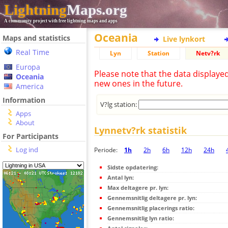
Lightning
Maps.org
A community project with free lightning maps and apps
Oceania
Maps and statistics
Live lynkort
Real Time
Lyn
Station
Netv?rk
Europa
Please note that the data displaye
Oceania
new ones in the future.
America
Information
V?lg station:
Apps
About
Lynnetv?rk statistik
For Participants
Log ind
Periode:
1h
2h
6h
12h
24h
Sidste opdatering:
Antal lyn:
Max deltagere pr. lyn:
Gennemsnitlig deltagere pr. lyn:
Gennemsnitlig placerings ratio:
Gennemsnitlig lyn ratio: