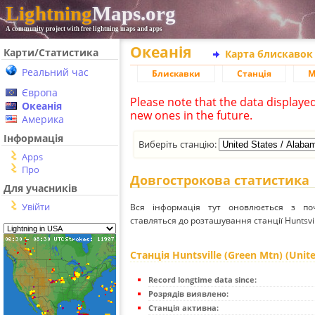
Lightning
Maps.org
A community project with free lightning maps and apps
Океанія
Карти/Статистика
Карта блискавок
Реальний час
Блискавки
Станція
М
Європа
Please note that the data displaye
Океанія
new ones in the future.
Америка
Інформація
Виберіть станцію:
Apps
Про
Довгострокова статистика
Для учасників
Увійти
Вся інформація тут оновлюється з п
ставляться до розташування станції Huntsvill
Станція Huntsville (Green Mtn) (Unit
Record longtime data since:
Розрядів виявлено:
Станція активна: