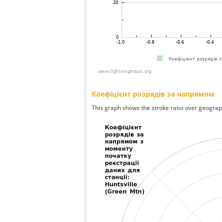
Коефіцієнт розрядів за напрямом
This graph shows the stroke ratio over geographi