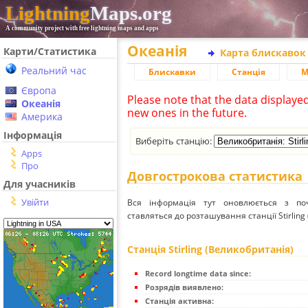
Lightning
Maps.org
A community project with free lightning maps and apps
Океанія
Карти/Статистика
Карта блискавок
Реальний час
Блискавки
Станція
М
Європа
Please note that the data displaye
Океанія
new ones in the future.
Америка
Інформація
Виберіть станцію:
Apps
Про
Довгострокова статистика
Для учасників
Увійти
Вся інформація тут оновлюється з п
ставляться до розташування станції Stirling
Станція Stirling (Великобританія)
Record longtime data since:
Розрядів виявлено:
Станція активна: