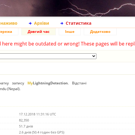
 наживо
Архіви
Статистика
ережа
Довгий час
Інше
Додатково
d here might be outdated or wrong! These pages will be repl
очатку запису
My
LightningDetection
. Відстані
du (Nepal).
17.12.2018 11:31:16 UTC
82,350
51.7 днів
2.6 днів (50.4 годин без GPS)