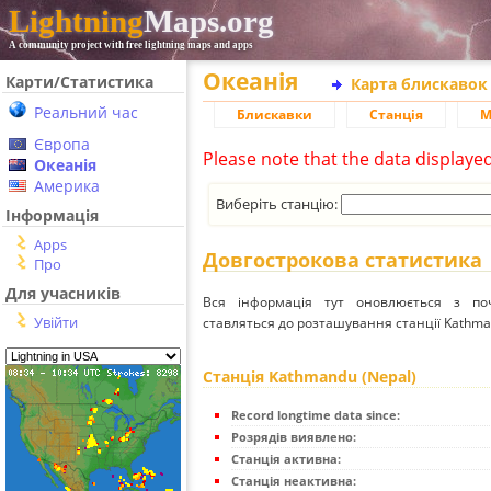
Lightning
Maps.org
A community project with free lightning maps and apps
Океанія
Карти/Статистика
Карта блискавок
Реальний час
Блискавки
Станція
М
Європа
Please note that the data displaye
Океанія
Америка
Виберіть станцію:
Інформація
Apps
Довгострокова статистика
Про
Для учасників
Вся інформація тут оновлюється з п
Увійти
ставляться до розташування станції Kathman
Станція Kathmandu (Nepal)
Record longtime data since:
Розрядів виявлено:
Станція активна:
Станція неактивна: