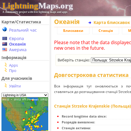
Lightning
Maps.org
A community project with free lightning maps and apps
Океанія
Карти/Статистика
Карта блискавок
Реальний час
Блискавки
Станція
М
Європа
Please note that the data displaye
Океанія
new ones in the future.
Америка
Інформація
Виберіть станцію:
Apps
Про
Довгострокова статистика
Для учасників
Увійти
Вся інформація тут оновлюється з п
ставляться до розташування станції Strzelce
Станція Strzelce Krajenskie (Польща)
Record longtime data since:
Розрядів виявлено:
Станція активна: