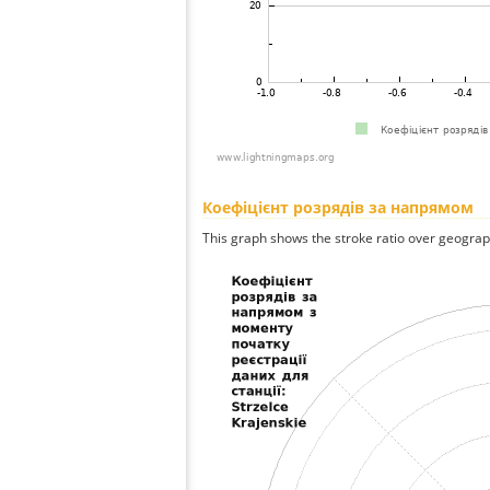
Коефіцієнт розрядів за напрямом
This graph shows the stroke ratio over geographi