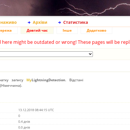
 наживо
Архіви
Статистика
ережа
Довгий час
Інше
Додатково
d here might be outdated or wrong! These pages will be repl
очатку запису
My
LightningDetection
. Відстані
 (Німеччина).
13.12.2018 08:44:15 UTC
0
0.4 днів
0.0 днів