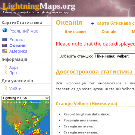
Lightning
Maps.org
A community project with free lightning maps and apps
Океанія
Карти/Статистика
Карта блискавок
Реальний час
Блискавки
Станція
М
Європа
Please note that the data displaye
Океанія
Америка
Виберіть станцію:
Інформація
Apps
Довгострокова статистика
Про
Для учасників
Вся інформація тут оновлюється з п
Увійти
ставляться до розташування станції Velbert
Станція Velbert (Німеччина)
Record longtime data since:
Розрядів виявлено:
Станція активна:
Станція неактивна: