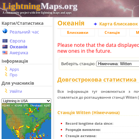
Lightning
Maps.org
A community project with free lightning maps and apps
Океанія
Карти/Статистика
Карта блискавок
Реальний час
Блискавки
Станція
М
Європа
Please note that the data displaye
Океанія
new ones in the future.
Америка
Інформація
Виберіть станцію:
Apps
Про
Довгострокова статистика
Для учасників
Увійти
Вся інформація тут оновлюється з п
ставляться до розташування станції Witten 
Станція Witten (Німеччина)
Record longtime data since:
Розрядів виявлено:
Станція активна: