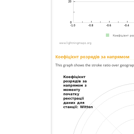
Коефіцієнт розрядів за напрямом
This graph shows the stroke ratio over geographi