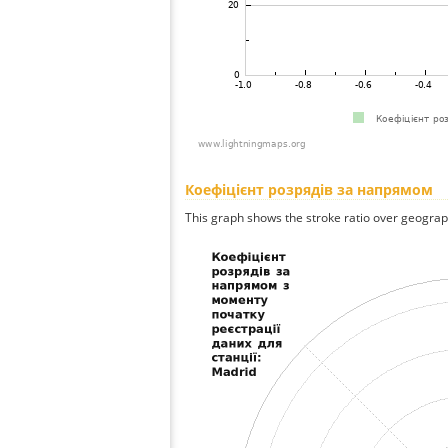
Коефіцієнт розрядів за напрямом
This graph shows the stroke ratio over geographi