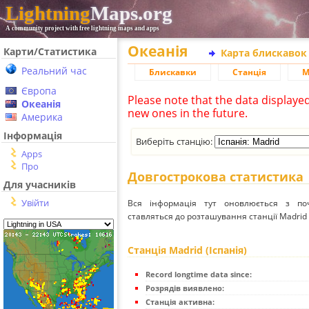
Lightning
Maps.org
A community project with free lightning maps and apps
Океанія
Карти/Статистика
Карта блискавок
Реальний час
Блискавки
Станція
М
Європа
Please note that the data displaye
Океанія
new ones in the future.
Америка
Інформація
Виберіть станцію:
Apps
Про
Довгострокова статистика
Для учасників
Увійти
Вся інформація тут оновлюється з п
ставляться до розташування станції Madrid (
Станція Madrid (Іспанія)
Record longtime data since:
Розрядів виявлено:
Станція активна: