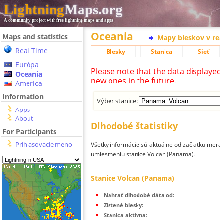
Lightning
Maps.org
A community project with free lightning maps and apps
Oceania
Maps and statistics
Mapy bleskov v r
Real Time
Blesky
Stanica
Sieť
Európa
Please note that the data displaye
Oceania
new ones in the future.
America
Information
Výber stanice:
Apps
About
Dlhodobé štatistiky
For Participants
Prihlasovacie meno
Všetky informácie sú aktuálne od začiatku mera
umiestneniu stanice Volcan (Panama).
Stanice Volcan (Panama)
Nahrať dlhodobé dáta od:
Zistené blesky:
Stanica aktívna: