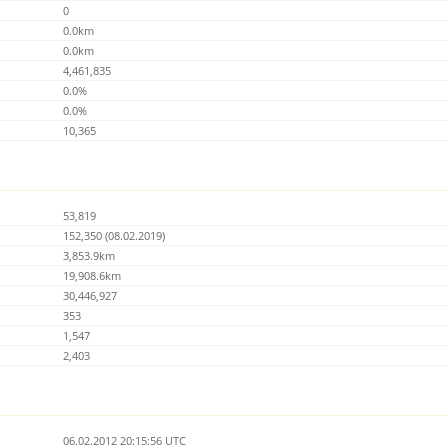
0
0.0km
0.0km
4,461,835
0.0%
0.0%
10,365
53,819
152,350 (08.02.2019)
3,853.9km
19,908.6km
30,446,927
353
1,547
2,403
06.02.2012 20:15:56 UTC