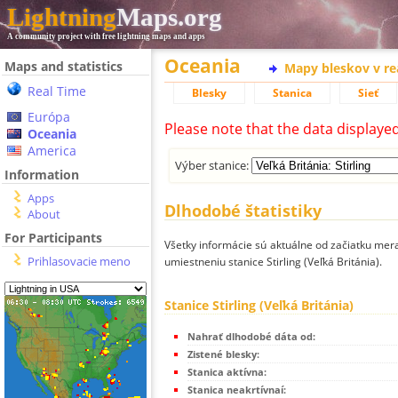
Lightning
Maps.org
A community project with free lightning maps and apps
Oceania
Maps and statistics
Mapy bleskov v r
Real Time
Blesky
Stanica
Sieť
Európa
Please note that the data displaye
Oceania
America
Výber stanice:
Information
Apps
Dlhodobé štatistiky
About
For Participants
Všetky informácie sú aktuálne od začiatku mera
Prihlasovacie meno
umiestneniu stanice Stirling (Veľká Británia).
Stanice Stirling (Veľká Británia)
Nahrať dlhodobé dáta od:
Zistené blesky:
Stanica aktívna:
Stanica neakrtívnaí: