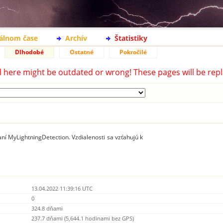
eálnom čase
Archív
Štatistiky
Dlhodobé
Ostatné
Pokročilé
d here might be outdated or wrong! These pages will be repl
ní MyLightningDetection. Vzdialenosti sa vzťahujú k
13.04.2022 11:39:16 UTC
0
324.8 dňami
237.7 dňami (5,644.1 hodinami bez GPS)