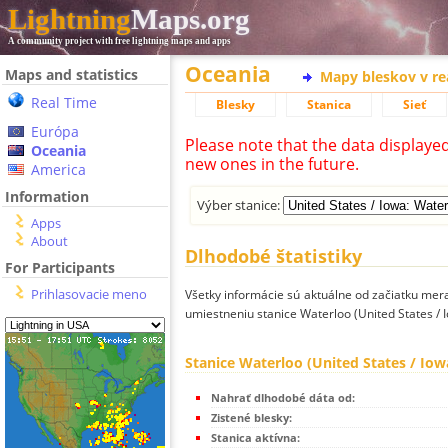
Lightning
Maps.org
A community project with free lightning maps and apps
Oceania
Maps and statistics
Mapy bleskov v r
Real Time
Blesky
Stanica
Sieť
Európa
Please note that the data displaye
Oceania
new ones in the future.
America
Information
Výber stanice:
Apps
About
Dlhodobé štatistiky
For Participants
Prihlasovacie meno
Všetky informácie sú aktuálne od začiatku mera
umiestneniu stanice Waterloo (United States / 
Stanice Waterloo (United States / Iow
Nahrať dlhodobé dáta od:
Zistené blesky:
Stanica aktívna: