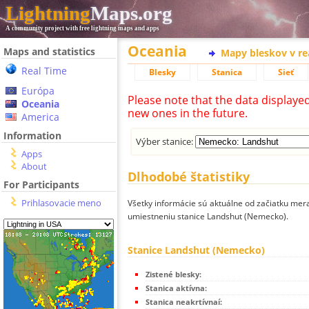
Lightning
Maps.org
A community project with free lightning maps and apps
Oceania
Maps and statistics
Mapy bleskov v r
Real Time
Blesky
Stanica
Sieť
Európa
Please note that the data displaye
Oceania
new ones in the future.
America
Information
Výber stanice:
Apps
About
Dlhodobé štatistiky
For Participants
Prihlasovacie meno
Všetky informácie sú aktuálne od začiatku mera
umiestneniu stanice Landshut (Nemecko).
Stanice Landshut (Nemecko)
Zistené blesky:
Stanica aktívna:
Stanica neakrtívnaí: