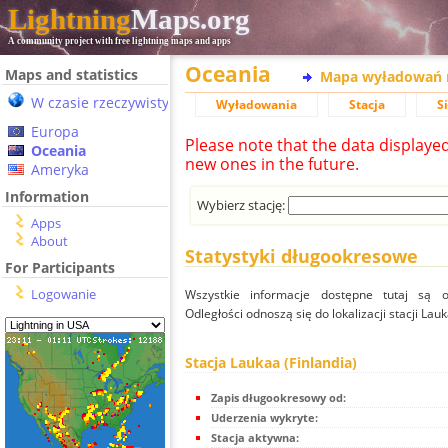
Lightning
Maps.org
A community project with free lightning maps and apps
Oceania
Maps and statistics
Mapa wyładowań 
W czasie rzeczywistym
Wyładowania
Stacja
S
Europa
Please note that the data displaye
Oceania
new ones in the future.
Ameryka
Information
Wybierz stację:
Apps
About
Statystyki długookresowe
For Participants
Logowanie
Wszystkie informacje dostępne tutaj są od
Odległości odnoszą się do lokalizacji stacji Lauk
Stacja Laukaa (Finlandia)
Zapis długookresowy od:
Uderzenia wykryte:
Stacja aktywna: