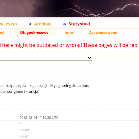
na żywo
Archiwa
Statystyki
ieć
Długookresowe
Inne
Zaawansowane
d here might be outdated or wrong! These pages will be repl
 rozpoczęcia rejestracji MyLightningDetection.
dour sur glane (Francja).
2018-12-14 11:19:20 UTC
0
0.0 dni
0.0 dni