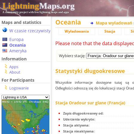
Lightning
Maps.org
A community project with free lightning maps and apps
Oceania
Maps and statistics
Mapa wyładowań 
W czasie rzeczywistym
Wyładowania
Stacja
S
Europa
Please note that the data displaye
Oceania
Ameryka
Wybierz stację:
Information
Apps
Statystyki długookresowe
About
For Participants
Wszystkie informacje dostępne tutaj są od
Logowanie
Odległości odnoszą się do lokalizacji stacji Ora
Stacja Oradour sur glane (Francja)
Zapis długookresowy od:
Uderzenia wykryte:
Stacja aktywna:
Stacja nieaktywna: