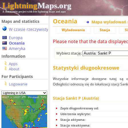
Lightning
Maps.org
A community project with free lightning maps and apps
Oceania
Maps and statistics
Mapa wyładowań 
W czasie rzeczywistym
Wyładowania
Stacja
S
Europa
Please note that the data displaye
Oceania
Ameryka
Wybierz stację:
Information
Apps
Statystyki długookresowe
About
For Participants
Wszystkie informacje dostępne tutaj są od
Logowanie
Odległości odnoszą się do lokalizacji stacji Sankt
Stacja Sankt P (Austria)
Zapis długookresowy od:
Uderzenia wykryte:
Stacja aktywna:
Stacja nieaktywna: