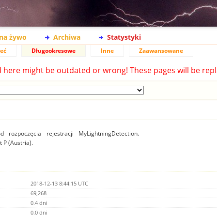
na żywo
Archiwa
Statystyki
ieć
Długookresowe
Inne
Zaawansowane
d here might be outdated or wrong! These pages will be repl
 rozpoczęcia rejestracji MyLightningDetection.
 P (Austria).
2018-12-13 8:44:15 UTC
69,268
0.4 dni
0.0 dni