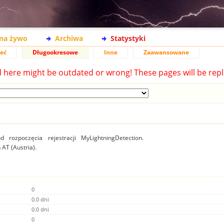
na żywo
Archiwa
Statystyki
ieć
Długookresowe
Inne
Zaawansowane
d here might be outdated or wrong! These pages will be repl
 rozpoczęcia rejestracji MyLightningDetection.
 AT (Austria).
0
0.0 dni
0.0 dni
0