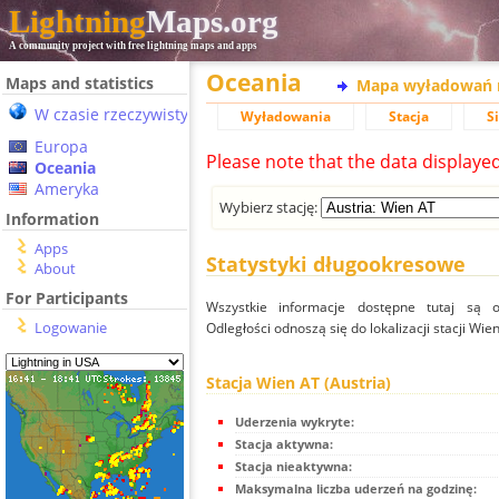
Lightning
Maps.org
A community project with free lightning maps and apps
Oceania
Maps and statistics
Mapa wyładowań 
W czasie rzeczywistym
Wyładowania
Stacja
S
Europa
Please note that the data displaye
Oceania
Ameryka
Wybierz stację:
Information
Apps
Statystyki długookresowe
About
For Participants
Wszystkie informacje dostępne tutaj są od
Logowanie
Odległości odnoszą się do lokalizacji stacji Wien
Stacja Wien AT (Austria)
Uderzenia wykryte:
Stacja aktywna:
Stacja nieaktywna:
Maksymalna liczba uderzeń na godzinę: