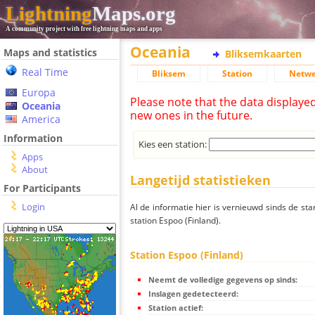
Lightning
Maps.org
A community project with free lightning maps and apps
Oceania
Maps and statistics
Bliksemkaarten
Real Time
Bliksem
Station
Netwe
Europa
Please note that the data displaye
Oceania
new ones in the future.
America
Information
Kies een station:
Apps
About
Langetijd statistieken
For Participants
Login
Al de informatie hier is vernieuwd sinds de sta
station Espoo (Finland).
Station Espoo (Finland)
Neemt de volledige gegevens op sinds:
Inslagen gedetecteerd:
Station actief: