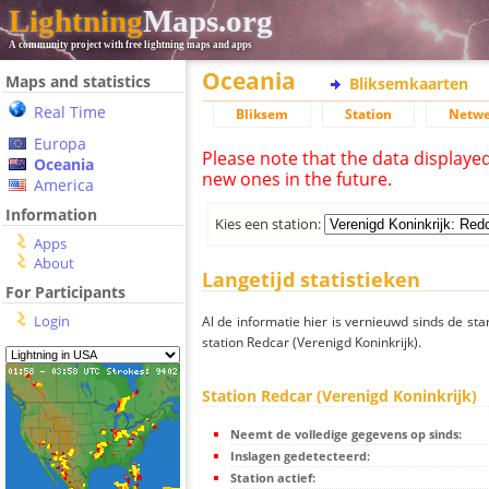
Lightning
Maps.org
A community project with free lightning maps and apps
Oceania
Maps and statistics
Bliksemkaarten
Real Time
Bliksem
Station
Netwe
Europa
Please note that the data displaye
Oceania
new ones in the future.
America
Information
Kies een station:
Apps
About
Langetijd statistieken
For Participants
Login
Al de informatie hier is vernieuwd sinds de sta
station Redcar (Verenigd Koninkrijk).
Station Redcar (Verenigd Koninkrijk)
Neemt de volledige gegevens op sinds:
Inslagen gedetecteerd:
Station actief: