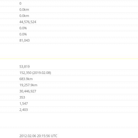
0
0.0km
0.0km
44,576,524
0.0%
0.0%
81,043
53,819
152,350 (2019.02.08)
683.9km
19,257.9km
30,446,927
353
1,547
2,403
2012.02.06 20:15:56 UTC