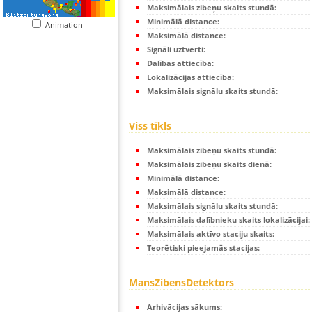
Maksimālais zibeņu skaits stundā:
Minimālā distance:
Animation
Maksimālā distance:
Signāli uztverti:
Dalības attiecība:
Lokalizācijas attiecība:
Maksimālais signālu skaits stundā:
Viss tīkls
Maksimālais zibeņu skaits stundā:
Maksimālais zibeņu skaits dienā:
Minimālā distance:
Maksimālā distance:
Maksimālais signālu skaits stundā:
Maksimālais dalībnieku skaits lokalizācijai:
Maksimālais aktīvo staciju skaits:
Teorētiski pieejamās stacijas:
MansZibensDetektors
Arhivācijas sākums: