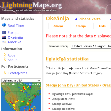
Lightning
Maps.org
A community project with free lightning maps and apps
Okeānija
Maps and statistics
Zibens karte
Real Time
Zibeņi
Stacija
Tīkls
Europa
Please note that the data displaye
Okeānija
Amerika
Izvēlies staciju:
Information
Apps
Ilglaicīgā statistika
About
For Participants
Šī informācija ir atjaunota kopš MansZibensDet
Lietotājvārds
stacijai John Day (United States / Oregon).
Stacija John Day (United States / Ore
Ilglaicīgo datu pieraksts kopš:
Zibeņi detektēti:
Stacija aktīva:
Stacija neaktīva: