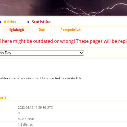
Arhīvs
Statistika
Ilglaicīgā
Dati
Perspektīvā
d here might be outdated or wrong! These pages will be repl
ektors darbības sākuma. Distance tiek norādīta līdz
gon)
2022.04.13 11:39:16 UTC
0
69.2 dienas
1.2 dienas