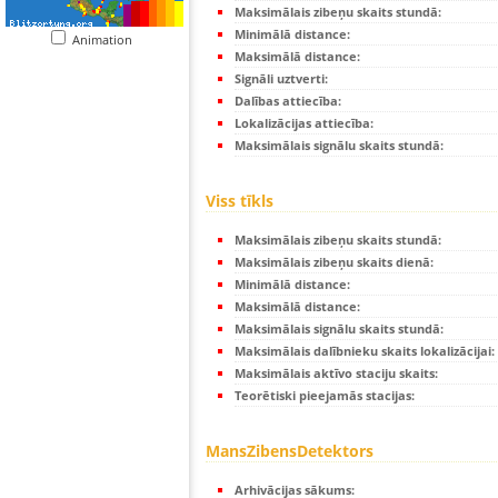
Maksimālais zibeņu skaits stundā:
Minimālā distance:
Animation
Maksimālā distance:
Signāli uztverti:
Dalības attiecība:
Lokalizācijas attiecība:
Maksimālais signālu skaits stundā:
Viss tīkls
Maksimālais zibeņu skaits stundā:
Maksimālais zibeņu skaits dienā:
Minimālā distance:
Maksimālā distance:
Maksimālais signālu skaits stundā:
Maksimālais dalībnieku skaits lokalizācijai:
Maksimālais aktīvo staciju skaits:
Teorētiski pieejamās stacijas:
MansZibensDetektors
Arhivācijas sākums: