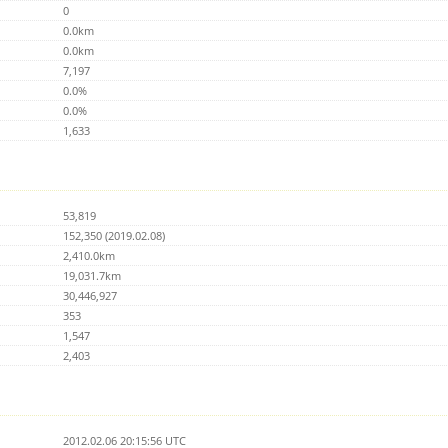
0
0.0km
0.0km
7,197
0.0%
0.0%
1,633
53,819
152,350 (2019.02.08)
2,410.0km
19,031.7km
30,446,927
353
1,547
2,403
2012.02.06 20:15:56 UTC