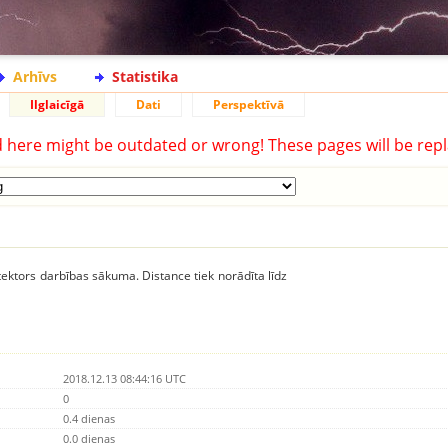
Arhīvs
Statistika
Ilglaicīgā
Dati
Perspektīvā
d here might be outdated or wrong! These pages will be repl
ektors darbības sākuma. Distance tiek norādīta līdz
2018.12.13 08:44:16 UTC
0
0.4 dienas
0.0 dienas