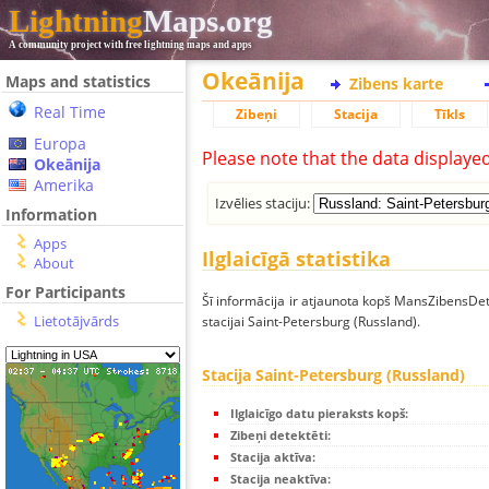
Lightning
Maps.org
A community project with free lightning maps and apps
Okeānija
Maps and statistics
Zibens karte
Real Time
Zibeņi
Stacija
Tīkls
Europa
Please note that the data displaye
Okeānija
Amerika
Izvēlies staciju:
Information
Apps
Ilglaicīgā statistika
About
For Participants
Šī informācija ir atjaunota kopš MansZibensDet
Lietotājvārds
stacijai Saint-Petersburg (Russland).
Stacija Saint-Petersburg (Russland)
Ilglaicīgo datu pieraksts kopš:
Zibeņi detektēti:
Stacija aktīva:
Stacija neaktīva: