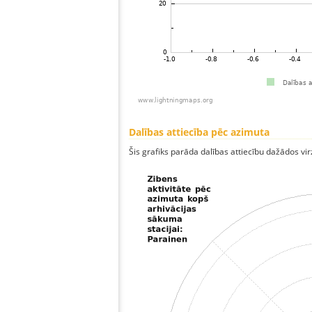
Dalības attiecība pēc azimuta
Šis grafiks parāda dalības attiecību dažādos vi