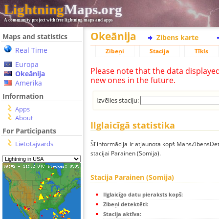
Lightning
Maps.org
A community project with free lightning maps and apps
Okeānija
Maps and statistics
Zibens karte
Real Time
Zibeņi
Stacija
Tīkls
Europa
Please note that the data displaye
Okeānija
new ones in the future.
Amerika
Information
Izvēlies staciju:
Apps
About
Ilglaicīgā statistika
For Participants
Lietotājvārds
Šī informācija ir atjaunota kopš MansZibensDet
stacijai Parainen (Somija).
Stacija Parainen (Somija)
Ilglaicīgo datu pieraksts kopš:
Zibeņi detektēti:
Stacija aktīva: