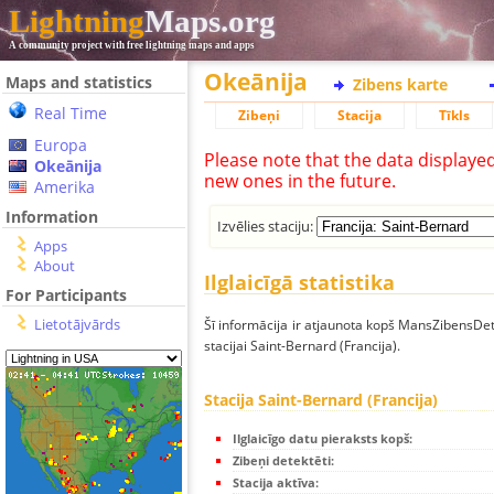
Lightning
Maps.org
A community project with free lightning maps and apps
Okeānija
Maps and statistics
Zibens karte
Real Time
Zibeņi
Stacija
Tīkls
Europa
Please note that the data displaye
Okeānija
new ones in the future.
Amerika
Information
Izvēlies staciju:
Apps
About
Ilglaicīgā statistika
For Participants
Lietotājvārds
Šī informācija ir atjaunota kopš MansZibensDet
stacijai Saint-Bernard (Francija).
Stacija Saint-Bernard (Francija)
Ilglaicīgo datu pieraksts kopš:
Zibeņi detektēti:
Stacija aktīva: