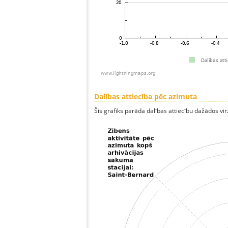
Dalības attiecība pēc azimuta
Šis grafiks parāda dalības attiecību dažādos vi