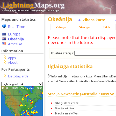
Lightning
Maps.org
A community project with free lightning maps and apps
Okeānija
Maps and statistics
Zibens karte
Real Time
Zibeņi
Stacija
Tīkls
Europa
Please note that the data displaye
Okeānija
new ones in the future.
Amerika
Information
Izvēlies staciju:
Apps
About
Ilglaicīgā statistika
For Participants
Lietotājvārds
Šī informācija ir atjaunota kopš MansZibensDet
stacijai Newcastle (Australia / New South Wales
Stacija Newcastle (Australia / New So
Zibeņi detektēti:
Stacija aktīva:
Stacija neaktīva: