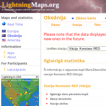
Lightning
Maps.org
A community project with free lightning maps and apps
Okeānija
Maps and statistics
Zibens karte
Real Time
Zibeņi
Stacija
Tīkls
Europa
Please note that the data displaye
Okeānija
new ones in the future.
Amerika
Information
Izvēlies staciju:
Apps
About
Ilglaicīgā statistika
For Participants
Lietotājvārds
Šī informācija ir atjaunota kopš MansZibensDet
stacijai Konstanz RED (Vācija).
Stacija Konstanz RED (Vācija)
Ilglaicīgo datu pieraksts kopš:
Zibeņi detektēti:
Stacija aktīva: