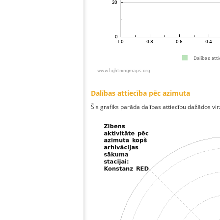
Dalības attiecība pēc azimuta
Šis grafiks parāda dalības attiecību dažādos vi