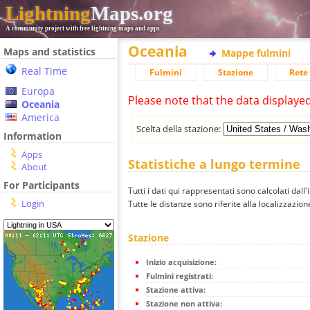
Lightning
Maps.org
A community project with free lightning maps and apps
Oceania
Maps and statistics
Mappe fulmini
Real Time
Fulmini
Stazione
Rete 
Europa
Please note that the data displaye
Oceania
America
Scelta della stazione:
Information
Apps
Statistiche a lungo termine
About
For Participants
Tutti i dati qui rappresentati sono calcolati dall'
Login
Tutte le distanze sono riferite alla localizzazione
Stazione
Inizio acquisizione:
Fulmini registrati:
Stazione attiva:
Stazione non attiva: