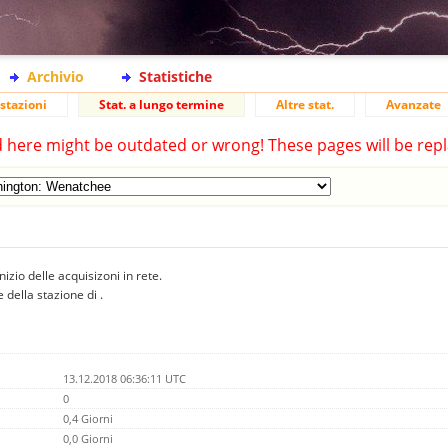
Archivio
Statistiche
stazioni
Stat. a lungo termine
Altre stat.
Avanzate
d here might be outdated or wrong! These pages will be repl
inizio delle acquisizoni in rete.
 della stazione di .
13.12.2018 06:36:11 UTC
0
0,4 Giorni
0,0 Giorni