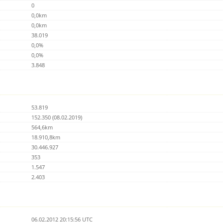
0
0,0km
0,0km
38.019
0,0%
0,0%
3.848
53.819
152.350 (08.02.2019)
564,6km
18.910,8km
30.446.927
353
1.547
2.403
06.02.2012 20:15:56 UTC