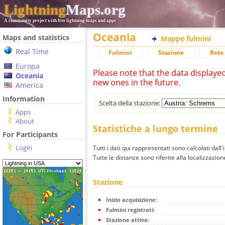
Lightning
Maps.org
A community project with free lightning maps and apps
Oceania
Maps and statistics
Mappe fulmini
Real Time
Fulmini
Stazione
Rete 
Europa
Please note that the data displaye
Oceania
new ones in the future.
America
Information
Scelta della stazione:
Apps
About
Statistiche a lungo termine
For Participants
Login
Tutti i dati qui rappresentati sono calcolati dall'
Tutte le distanze sono riferite alla localizzazione
Stazione
Inizio acquisizione:
Fulmini registrati:
Stazione attiva: