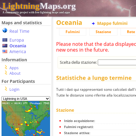
Lightning
Maps.org
A community project with free lightning maps and apps
Oceania
Maps and statistics
Mappe fulmini
Real Time
Fulmini
Stazione
Rete 
Europa
Please note that the data displaye
Oceania
new ones in the future.
America
Information
Scelta della stazione:
Apps
About
Statistiche a lungo termine
For Participants
Login
Tutti i dati qui rappresentati sono calcolati dall'
Tutte le distanze sono riferite alla localizzazione
Stazione
Inizio acquisizione:
Fulmini registrati:
Stazione attiva: