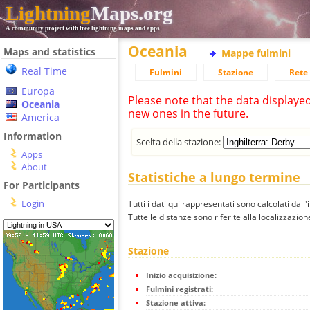
Lightning
Maps.org
A community project with free lightning maps and apps
Oceania
Maps and statistics
Mappe fulmini
Real Time
Fulmini
Stazione
Rete 
Europa
Please note that the data displaye
Oceania
new ones in the future.
America
Information
Scelta della stazione:
Apps
About
Statistiche a lungo termine
For Participants
Login
Tutti i dati qui rappresentati sono calcolati dall'
Tutte le distanze sono riferite alla localizzazione
Stazione
Inizio acquisizione:
Fulmini registrati:
Stazione attiva: