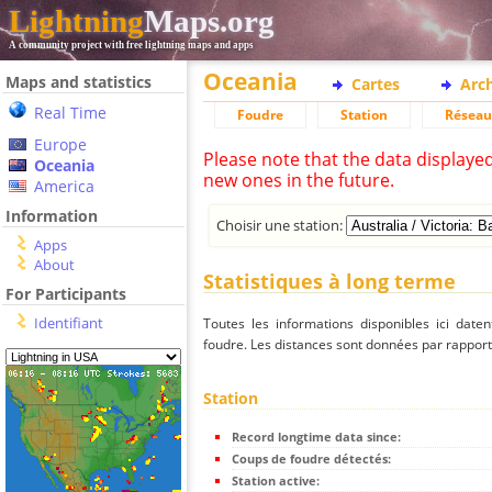
Lightning
Maps.org
A community project with free lightning maps and apps
Oceania
Maps and statistics
Cartes
Arc
Real Time
Foudre
Station
Réseau
Europe
Please note that the data displaye
Oceania
new ones in the future.
America
Information
Choisir une station:
Apps
About
Statistiques à long terme
For Participants
Identifiant
Toutes les informations disponibles ici dat
foudre. Les distances sont données par rapport 
Station
Record longtime data since:
Coups de foudre détectés:
Station active: