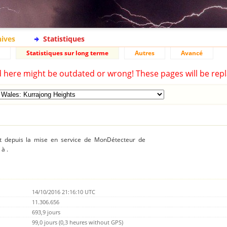
hives
Statistiques
Statistiques sur long terme
Autres
Avancé
d here might be outdated or wrong! These pages will be repl
ent depuis la mise en service de MonDétecteur de
à .
14/10/2016 21:16:10 UTC
11.306.656
693,9 jours
99,0 jours (0,3 heures without GPS)