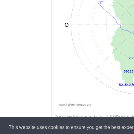
Traduction française par Florent.B (FLC85) Météo 
This website uses cookies to ensure you get the best expe