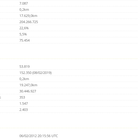
7.087
0,2km
17.629,0km
204.266.725
22,6%
5,5%
75.454
53.819
152.350 (08/02/2019)
0,2km
19.247,0km
30.446.927
:
353
1.547
2.403
06/02/2012 20:15:56 UTC