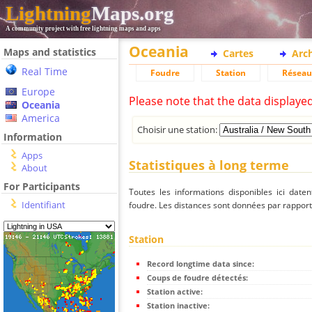
Lightning
Maps.org
A community project with free lightning maps and apps
Oceania
Maps and statistics
Cartes
Arc
Real Time
Foudre
Station
Réseau
Europe
Please note that the data displaye
Oceania
America
Choisir une station:
Information
Apps
Statistiques à long terme
About
For Participants
Toutes les informations disponibles ici dat
Identifiant
foudre. Les distances sont données par rapport 
Station
Record longtime data since:
Coups de foudre détectés:
Station active:
Station inactive: