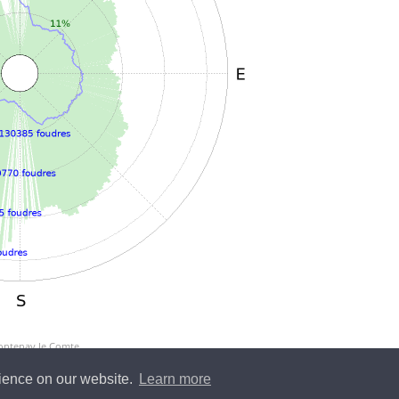
Fontenay le Comte
rience on our website.
Learn more