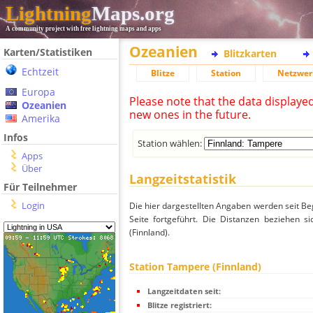
Lightning
Maps.org
A community project with free lightning maps and apps
Ozeanien
Karten/Statistiken
Blitzkarten
Echtzeit
Blitze
Station
Netzwer
Europa
Please note that the data displaye
Ozeanien
new ones in the future.
Amerika
Infos
Station wählen:
Apps
Über
Langzeitstatistik
Für Teilnehmer
Login
Die hier dargestellten Angaben werden seit Be
Seite fortgeführt. Die Distanzen beziehen 
(Finnland).
Station Tampere (Finnland)
Langzeitdaten seit:
Blitze registriert: