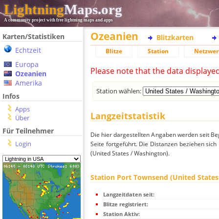
Lightning
Maps.org
A community project with free lightning maps and apps
Ozeanien
Karten/Statistiken
Blitzkarten
Echtzeit
Blitze
Station
Netzwer
Europa
Please note that the data displaye
Ozeanien
Amerika
Station wählen:
Infos
Apps
Langzeitstatistik
Über
Für Teilnehmer
Die hier dargestellten Angaben werden seit Be
Login
Seite fortgeführt. Die Distanzen beziehen sic
(United States / Washington).
Station Port Townsend (United States
Langzeitdaten seit:
Blitze registriert:
Station Aktiv: