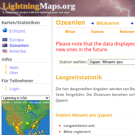
Lightning
Maps.org
A community project with free lightning maps and apps
Ozeanien
Karten/Statistiken
Blitzkarten
Echtzeit
Blitze
Station
Netzwer
Europa
Please note that the data displaye
Ozeanien
new ones in the future.
Amerika
Infos
Station wählen:
Apps
Über
Langzeitstatistik
Für Teilnehmer
Login
Die hier dargestellten Angaben werden seit Be
Seite fortgeführt. Die Distanzen beziehen s
(Japan).
Station Minami aso (Japan)
Langzeitdaten seit:
Blitze registriert: