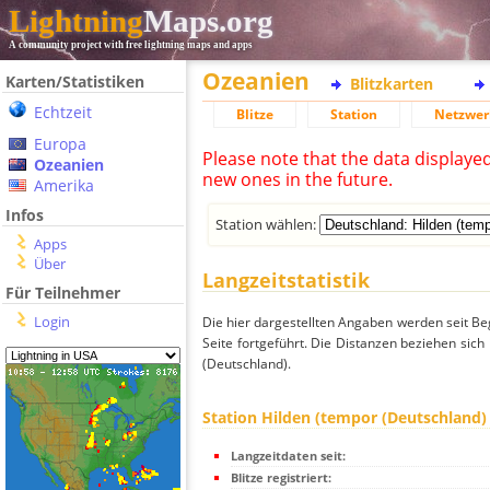
Lightning
Maps.org
A community project with free lightning maps and apps
Ozeanien
Karten/Statistiken
Blitzkarten
Echtzeit
Blitze
Station
Netzwer
Europa
Please note that the data displaye
Ozeanien
new ones in the future.
Amerika
Infos
Station wählen:
Apps
Über
Langzeitstatistik
Für Teilnehmer
Login
Die hier dargestellten Angaben werden seit Be
Seite fortgeführt. Die Distanzen beziehen sic
(Deutschland).
Station Hilden (tempor (Deutschland)
Langzeitdaten seit:
Blitze registriert: