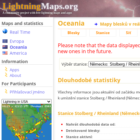
Lightning
Maps.org
A community project with free lightning maps and apps
Oceania
Maps and statistics
Mapy blesků v reá
Real Time
Blesky
Stanice
Síť
Evropa
Please note that the data displaye
Oceania
new ones in the future.
America
Information
Výběr stanice:
Apps
About
Dlouhodobé statistiky
For Participants
Přihlašovací jméno
Všechny informace jsou aktuální od začátku mě
k umístění stanice Stolberg / Rheinland (Němec
Stanice Stolberg / Rheinland (Německ
Nahrát dlouhodobá data od:
Detekované blesky:
Stanice aktivní: