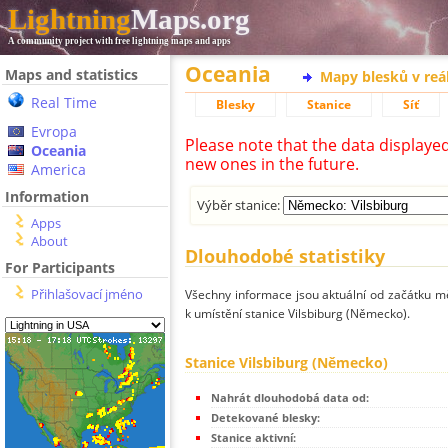
Lightning
Maps.org
A community project with free lightning maps and apps
Oceania
Maps and statistics
Mapy blesků v reá
Real Time
Blesky
Stanice
Síť
Evropa
Please note that the data displaye
Oceania
new ones in the future.
America
Information
Výběr stanice:
Apps
About
Dlouhodobé statistiky
For Participants
Přihlašovací jméno
Všechny informace jsou aktuální od začátku mě
k umístění stanice Vilsbiburg (Německo).
Stanice Vilsbiburg (Německo)
Nahrát dlouhodobá data od:
Detekované blesky:
Stanice aktivní: