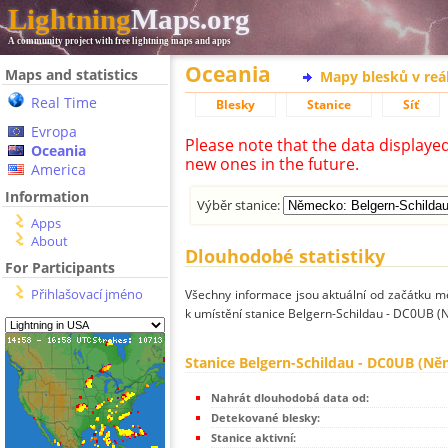
Lightning
Maps.org
A community project with free lightning maps and apps
Oceania
Maps and statistics
Mapy blesků v reá
Real Time
Blesky
Stanice
Síť
Evropa
Please note that the data displaye
Oceania
new ones in the future.
America
Information
Výběr stanice:
Apps
About
Dlouhodobé statistiky
For Participants
Přihlašovací jméno
Všechny informace jsou aktuální od začátku mě
k umístění stanice Belgern-Schildau - DC0UB 
Stanice Belgern-Schildau - DC0UB (N
Nahrát dlouhodobá data od:
Detekované blesky:
Stanice aktivní: