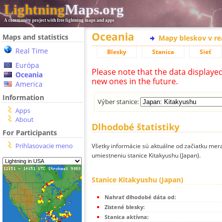
Lightning
Maps.org
A community project with free lightning maps and apps
Oceania
Maps and statistics
Mapy bleskov v r
Real Time
Blesky
Stanica
Sieť
Európa
Please note that the data displaye
Oceania
new ones in the future.
America
Information
Výber stanice:
Apps
About
Dlhodobé štatistiky
For Participants
Prihlasovacie meno
Všetky informácie sú aktuálne od začiatku mera
umiestneniu stanice Kitakyushu (Japan).
Stanice Kitakyushu (Japan)
Nahrať dlhodobé dáta od:
Zistené blesky:
Stanica aktívna: