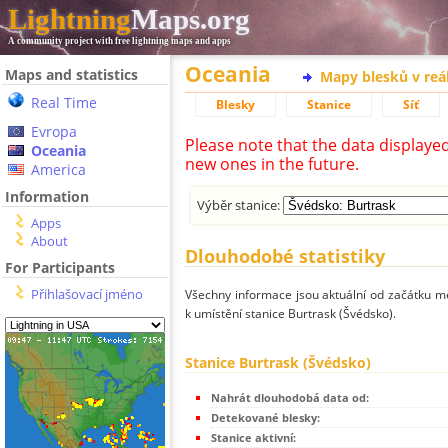
Lightning
Maps.org
A community project with free lightning maps and apps
Oceania
Maps and statistics
Mapy blesků v reá
Real Time
Blesky
Stanice
Síť
Evropa
Please note that the data displaye
Oceania
new ones in the future.
America
Information
Výběr stanice:
Apps
About
Dlouhodobé statistiky
For Participants
Přihlašovací jméno
Všechny informace jsou aktuální od začátku mě
k umístění stanice Burtrask (Švédsko).
Stanice Burtrask (Švédsko)
Nahrát dlouhodobá data od:
Detekované blesky:
Stanice aktivní: