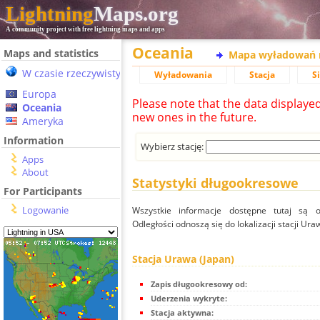
Lightning
Maps.org
A community project with free lightning maps and apps
Oceania
Maps and statistics
Mapa wyładowań 
W czasie rzeczywistym
Wyładowania
Stacja
S
Europa
Please note that the data displaye
Oceania
new ones in the future.
Ameryka
Information
Wybierz stację:
Apps
About
Statystyki długookresowe
For Participants
Logowanie
Wszystkie informacje dostępne tutaj są od
Odległości odnoszą się do lokalizacji stacji Ura
Stacja Urawa (Japan)
Zapis długookresowy od:
Uderzenia wykryte:
Stacja aktywna: