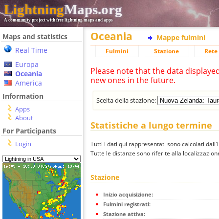
Lightning
Maps.org
A community project with free lightning maps and apps
Oceania
Maps and statistics
Mappe fulmini
Real Time
Fulmini
Stazione
Rete 
Europa
Please note that the data displaye
Oceania
new ones in the future.
America
Information
Scelta della stazione:
Apps
About
Statistiche a lungo termine
For Participants
Login
Tutti i dati qui rappresentati sono calcolati dall'
Tutte le distanze sono riferite alla localizzazione
Stazione
Inizio acquisizione:
Fulmini registrati:
Stazione attiva: