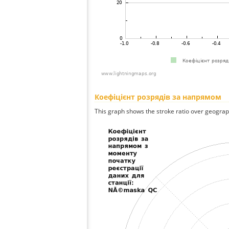
Коефіцієнт розрядів за напрямом
This graph shows the stroke ratio over geographi