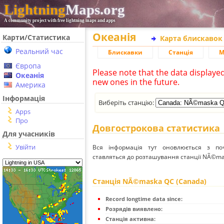
Lightning
Maps.org
A community project with free lightning maps and apps
Океанія
Карти/Статистика
Карта блискавок
Реальний час
Блискавки
Станція
М
Європа
Please note that the data displaye
Океанія
new ones in the future.
Америка
Інформація
Виберіть станцію:
Apps
Про
Довгострокова статистика
Для учасників
Увійти
Вся інформація тут оновлюється з п
ставляться до розташування станції NÃ©ma
Станція NÃ©maska QC (Canada)
Record longtime data since:
Розрядів виявлено:
Станція активна: