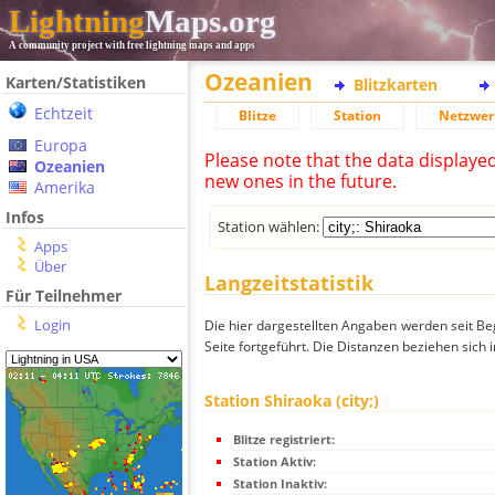
Lightning
Maps.org
A community project with free lightning maps and apps
Ozeanien
Karten/Statistiken
Blitzkarten
Echtzeit
Blitze
Station
Netzwer
Europa
Please note that the data displaye
Ozeanien
new ones in the future.
Amerika
Infos
Station wählen:
Apps
Über
Langzeitstatistik
Für Teilnehmer
Login
Die hier dargestellten Angaben werden seit Be
Seite fortgeführt. Die Distanzen beziehen sich 
Station Shiraoka (city;)
Blitze registriert:
Station Aktiv:
Station Inaktiv: