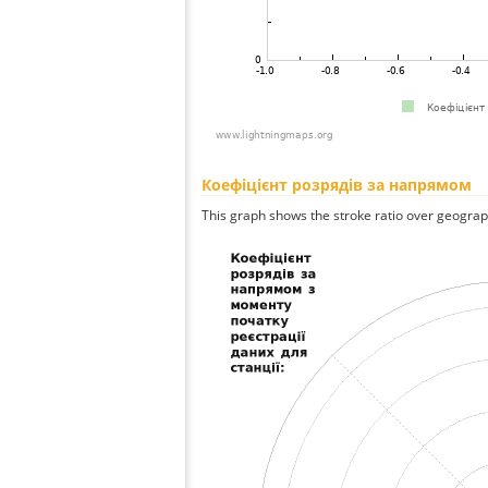
Коефіцієнт розрядів за напрямом
This graph shows the stroke ratio over geographi