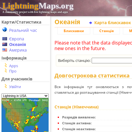
Lightning
Maps.org
A community project with free lightning maps and apps
Океанія
Карти/Статистика
Карта блискавок
Реальний час
Блискавки
Станція
М
Європа
Please note that the data displaye
Океанія
new ones in the future.
Америка
Інформація
Виберіть станцію:
Apps
Про
Довгострокова статистика
Для учасників
Увійти
Вся інформація тут оновлюється з п
ставляться до розташування станції (Німеч
Станція (Німеччина)
Розрядів виявлено:
Станція активна:
Станція неактивна: