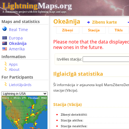
Lightning
Maps.org
A community project with free lightning maps and apps
Okeānija
Maps and statistics
Zibens karte
Real Time
Zibeņi
Stacija
Tīkls
Europa
Please note that the data displaye
Okeānija
new ones in the future.
Amerika
Information
Izvēlies staciju:
Apps
About
Ilglaicīgā statistika
For Participants
Lietotājvārds
Šī informācija ir atjaunota kopš MansZibensDet
stacijai (Vācija).
Stacija (Vācija)
Zibeņi detektēti:
Stacija aktīva:
Stacija neaktīva: