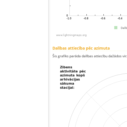
Dalības attiecība pēc azimuta
Šis grafiks parāda dalības attiecību dažādos vi