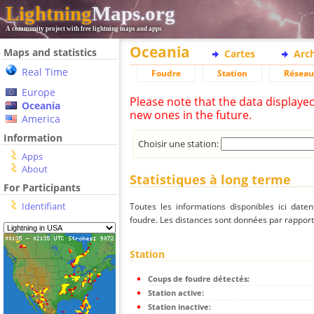
Lightning
Maps.org
A community project with free lightning maps and apps
Oceania
Maps and statistics
Cartes
Arc
Real Time
Foudre
Station
Réseau
Europe
Please note that the data displaye
Oceania
new ones in the future.
America
Information
Choisir une station:
Apps
About
Statistiques à long terme
For Participants
Identifiant
Toutes les informations disponibles ici dat
foudre. Les distances sont données par rapport 
Station
Coups de foudre détectés:
Station active:
Station inactive: