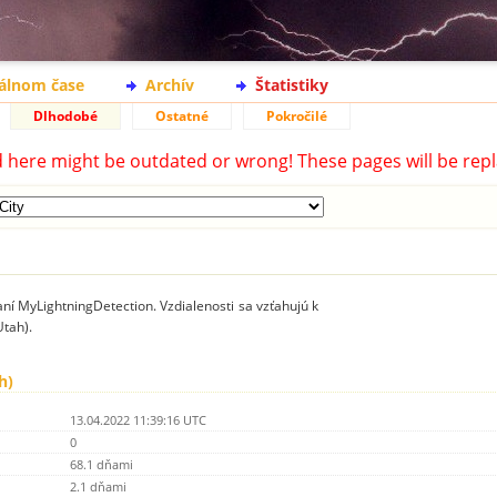
eálnom čase
Archív
Štatistiky
Dlhodobé
Ostatné
Pokročilé
d here might be outdated or wrong! These pages will be repl
ní MyLightningDetection. Vzdialenosti sa vzťahujú k
Utah).
h)
13.04.2022 11:39:16 UTC
0
68.1 dňami
2.1 dňami