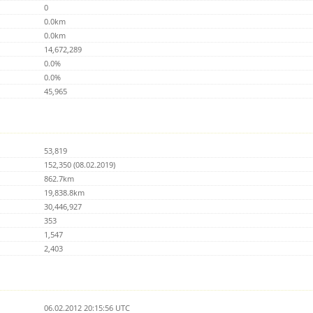
0
0.0km
0.0km
14,672,289
0.0%
0.0%
45,965
53,819
152,350 (08.02.2019)
862.7km
19,838.8km
30,446,927
353
1,547
2,403
06.02.2012 20:15:56 UTC