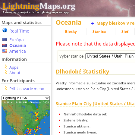
Lightning
Maps.org
A community project with free lightning maps and apps
Oceania
Maps and statistics
Mapy bleskov v r
Real Time
Blesky
Stanica
Sieť
Európa
Please note that the data displaye
Oceania
America
Výber stanice:
Information
Apps
Dlhodobé štatistiky
About
For Participants
Všetky informácie sú aktuálne od začiatku mera
Prihlasovacie meno
umiestneniu stanice Plain City (United States / 
Stanice Plain City (United States / Uta
Nahrať dlhodobé dáta od:
Zistené blesky:
Stanica aktívna:
Stanica neakrtívnaí: